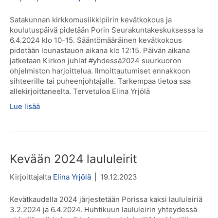
Satakunnan kirkkomusiikkipiirin kevätkokous ja
koulutuspäivä pidetään Porin Seurakuntakeskuksessa la
6.4.2024 klo 10-15. Sääntömääräinen kevätkokous
pidetään lounastauon aikana klo 12:15. Päivän aikana
jatketaan Kirkon juhlat #yhdessä2024 suurkuoron
ohjelmiston harjoittelua. Ilmoittautumiset ennakkoon
sihteerille tai puheenjohtajalle. Tarkempaa tietoa saa
allekirjoittaneelta. Tervetuloa Elina Yrjölä
Lue lisää
Kevään 2024 laululeirit
Kirjoittajalta
Elina Yrjölä
|
19.12.2023
Kevätkaudella 2024 järjestetään Porissa kaksi laululeiriä
3.2.2024 ja 6.4.2024. Huhtikuun laululeirin yhteydessä