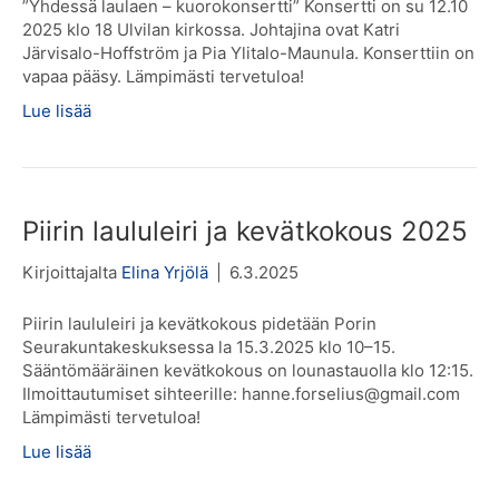
”Yhdessä laulaen – kuorokonsertti” Konsertti on su 12.10
2025 klo 18 Ulvilan kirkossa. Johtajina ovat Katri
Järvisalo-Hoffström ja Pia Ylitalo-Maunula. Konserttiin on
vapaa pääsy. Lämpimästi tervetuloa!
Lue lisää
Piirin laululeiri ja kevätkokous 2025
Kirjoittajalta
Elina Yrjölä
|
6.3.2025
Piirin laululeiri ja kevätkokous pidetään Porin
Seurakuntakeskuksessa la 15.3.2025 klo 10–15.
Sääntömääräinen kevätkokous on lounastauolla klo 12:15.
Ilmoittautumiset sihteerille: hanne.forselius@gmail.com
Lämpimästi tervetuloa!
Lue lisää