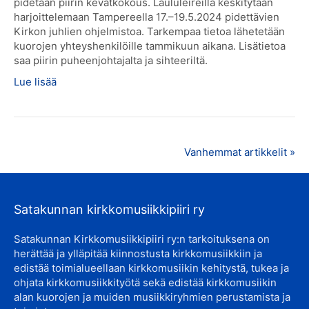
pidetään piirin kevätkokous. Laululeireillä keskitytään
harjoittelemaan Tampereella 17.–19.5.2024 pidettävien
Kirkon juhlien ohjelmistoa. Tarkempaa tietoa lähetetään
kuorojen yhteyshenkilöille tammikuun aikana. Lisätietoa
saa piirin puheenjohtajalta ja sihteeriltä.
Lue lisää
Vanhemmat artikkelit »
Satakunnan kirkkomusiikkipiiri ry
Satakunnan Kirkkomusiikkipiiri ry:n tarkoituksena on
herättää ja ylläpitää kiinnostusta kirkkomusiikkiin ja
edistää toimialueellaan kirkkomusiikin kehitystä, tukea ja
ohjata kirkkomusiikkityötä sekä edistää kirkkomusiikin
alan kuorojen ja muiden musiikkiryhmien perustamista ja