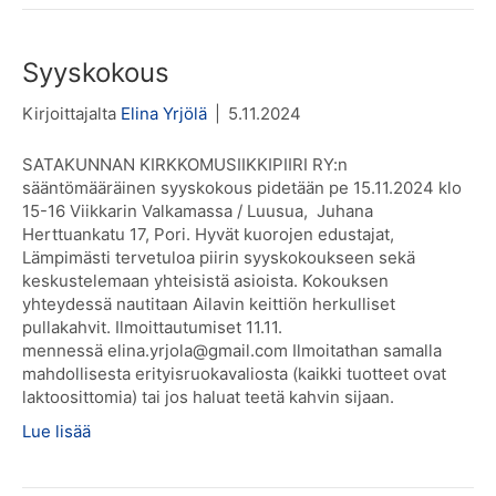
Syyskokous
Kirjoittajalta
Elina Yrjölä
|
5.11.2024
SATAKUNNAN KIRKKOMUSIIKKIPIIRI RY:n
sääntömääräinen syyskokous pidetään pe 15.11.2024 klo
15-16 Viikkarin Valkamassa / Luusua, Juhana
Herttuankatu 17, Pori. Hyvät kuorojen edustajat,
Lämpimästi tervetuloa piirin syyskokoukseen sekä
keskustelemaan yhteisistä asioista. Kokouksen
yhteydessä nautitaan Ailavin keittiön herkulliset
pullakahvit. Ilmoittautumiset 11.11.
mennessä elina.yrjola@gmail.com Ilmoitathan samalla
mahdollisesta erityisruokavaliosta (kaikki tuotteet ovat
laktoosittomia) tai jos haluat teetä kahvin sijaan.
Lue lisää