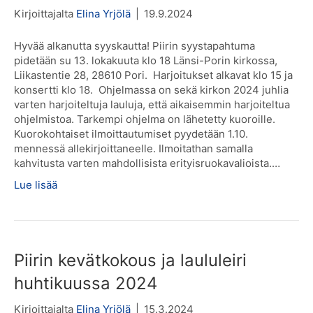
Kirjoittajalta
Elina Yrjölä
|
19.9.2024
Hyvää alkanutta syyskautta! Piirin syystapahtuma
pidetään su 13. lokakuuta klo 18 Länsi-Porin kirkossa,
Liikastentie 28, 28610 Pori. Harjoitukset alkavat klo 15 ja
konsertti klo 18. Ohjelmassa on sekä kirkon 2024 juhlia
varten harjoiteltuja lauluja, että aikaisemmin harjoiteltua
ohjelmistoa. Tarkempi ohjelma on lähetetty kuoroille.
Kuorokohtaiset ilmoittautumiset pyydetään 1.10.
mennessä allekirjoittaneelle. Ilmoitathan samalla
kahvitusta varten mahdollisista erityisruokavalioista.…
Lue lisää
Piirin kevätkokous ja laululeiri
huhtikuussa 2024
Kirjoittajalta
Elina Yrjölä
|
15.3.2024