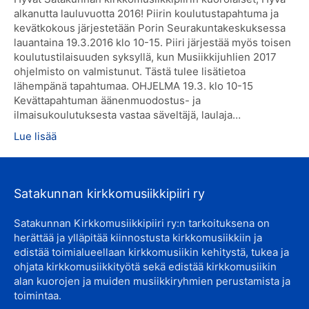
alkanutta lauluvuotta 2016! Piirin koulutustapahtuma ja
kevätkokous järjestetään Porin Seurakuntakeskuksessa
lauantaina 19.3.2016 klo 10-15. Piiri järjestää myös toisen
koulutustilaisuuden syksyllä, kun Musiikkijuhlien 2017
ohjelmisto on valmistunut. Tästä tulee lisätietoa
lähempänä tapahtumaa. OHJELMA 19.3. klo 10-15
Kevättapahtuman äänenmuodostus- ja
ilmaisukoulutuksesta vastaa säveltäjä, laulaja…
Lue lisää
Satakunnan kirkkomusiikkipiiri ry
Satakunnan Kirkkomusiikkipiiri ry:n tarkoituksena on
herättää ja ylläpitää kiinnostusta kirkkomusiikkiin ja
edistää toimialueellaan kirkkomusiikin kehitystä, tukea ja
ohjata kirkkomusiikkityötä sekä edistää kirkkomusiikin
alan kuorojen ja muiden musiikkiryhmien perustamista ja
toimintaa.